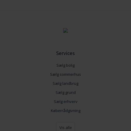
for sociale medier, annonceringspartnere og
analysepartnere. Vores partnere kan kombinere disse
data med andre oplysninger, du har givet dem, eller som
de har indsamlet fra din brug af deres tjenester.
Services
Sælg bolig
Sælg sommerhus
Sælg landbrug
Sælg grund
Sælg erhverv
Køberrådgivning
Vis alle