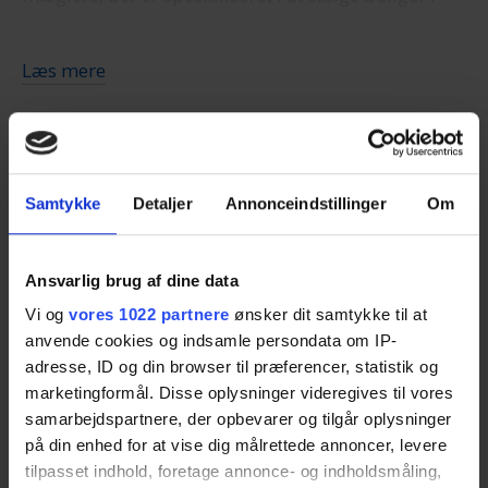
Odense NV.
Læs mere
Du skal kun udfylde
skemaet
. Så bliver du
kontaktet af op til fire ejendomsmæglere, som kan
give dig en realistisk salgsvurdering og tilbud på
boligsalg.
Samtykke
Detaljer
Annonceindstillinger
Om
Spar tid
Ejendomsmæglerne ved, at de konkurrerer med
andre mæglere om dig som kunde, så du får deres
Spild ikke tiden med at indhente tilbud. Lad
Ansvarlig brug af dine data
bedste og mest konkurrencedygtige tilbud.
professionelle og lokalkendte ejendomsmæglere
Vi og
vores 1022 partnere
ønsker dit samtykke til at
kontakte dig med gode tilbud.
anvende cookies og indsamle persondata om IP-
Med Ejendomsmægler.dk er det nemt at finde den
adresse, ID og din browser til præferencer, statistik og
rigtige mægler i Odense NV. Det er gratis, og du
marketingformål. Disse oplysninger videregives til vores
binder dig ikke til noget. Du bestemmer helt selv,
samarbejdspartnere, der opbevarer og tilgår oplysninger
om du takker ja til et tilbud eller ej.
på din enhed for at vise dig målrettede annoncer, levere
Spar penge
tilpasset indhold, foretage annonce- og indholdsmåling,