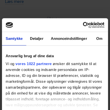
Læs mere
Du skal kun udfylde
skemaet
. Så bliver du
kontaktet af op til fire ejendomsmæglere, som kan
give dig en realistisk salgsvurdering og tilbud på
boligsalg.
Spar tid
Ejendomsmæglerne ved, at de konkurrerer med
Samtykke
Detaljer
Annonceindstillinger
Om
andre mæglere om dig som kunde, så du får deres
Spild ikke tiden med at indhente tilbud. Lad
bedste og mest konkurrencedygtige tilbud.
professionelle og lokalkendte ejendomsmæglere
Ansvarlig brug af dine data
kontakte dig med gode tilbud.
Vi og
vores 1022 partnere
ønsker dit samtykke til at
Med Ejendomsmægler.dk er det nemt at finde den
anvende cookies og indsamle persondata om IP-
rigtige mægler i Varde. Det er gratis, og du binder
adresse, ID og din browser til præferencer, statistik og
dig ikke til noget. Du bestemmer helt selv, om du
marketingformål. Disse oplysninger videregives til vores
takker ja til et tilbud eller ej.
samarbejdspartnere, der opbevarer og tilgår oplysninger
Spar penge
på din enhed for at vise dig målrettede annoncer, levere
tilpasset indhold, foretage annonce- og indholdsmåling,
Få salgstilbud nu
Ejendomsmæglerne ved, at de konkurrerer om dig
lave målgruppeundersøgelser og udvikle tjenester. Se
som kunde. Du kan være sikker på, at de giver dig