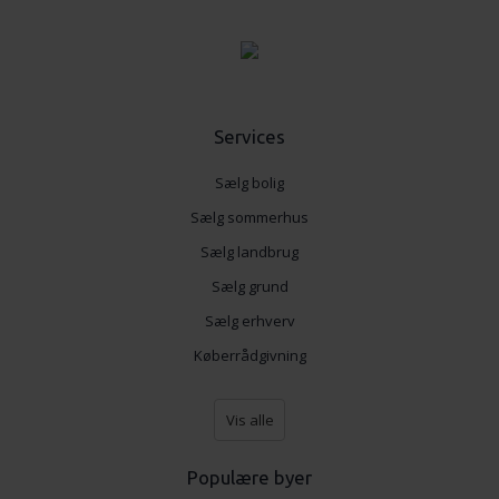
data med andre oplysninger, du har givet dem, eller som
de har indsamlet fra din brug af deres tjenester.
Services
Sælg bolig
Sælg sommerhus
Sælg landbrug
Sælg grund
Sælg erhverv
Køberrådgivning
Vis alle
Populære byer