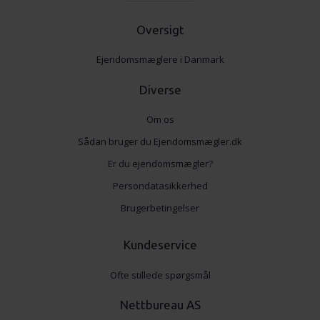
data med andre oplysninger, du har givet dem, eller som
Oversigt
de har indsamlet fra din brug af deres tjenester.
Ejendomsmæglere i Danmark
Diverse
Om os
Sådan bruger du Ejendomsmægler.dk
Er du ejendomsmægler?
Persondatasikkerhed
Brugerbetingelser
Kundeservice
Ofte stillede spørgsmål
Nettbureau AS