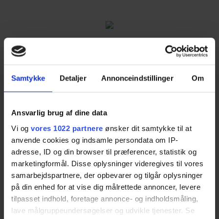
Services
Samtykke
Detaljer
Annonceindstillinger
Om
Sælg bolig
Sælg sommerhus
Ansvarlig brug af dine data
Sælg landbrug
Vi og
vores 1022 partnere
ønsker dit samtykke til at
Sælg grund
anvende cookies og indsamle persondata om IP-
Sælg erhverv
adresse, ID og din browser til præferencer, statistik og
Køberrådgivning
marketingformål. Disse oplysninger videregives til vores
samarbejdspartnere, der opbevarer og tilgår oplysninger
på din enhed for at vise dig målrettede annoncer, levere
Vis alle
tilpasset indhold, foretage annonce- og indholdsmåling,
lave målgruppeundersøgelser og udvikle tjenester. Se
Populære byer