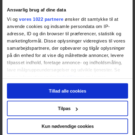
Om Ejendomsmægler.dk
Ansvarlig brug af dine data
Vi og
vores 1022 partnere
ønsker dit samtykke til at
Ejendomsmægler.dk er en gratis tilbuds- og
anvende cookies og indsamle persondata om IP-
sammenligningstjeneste til dig, der leder efter en
adresse, ID og din browser til præferencer, statistik og
kompetent ejendomsmægler med erfaring inden
marketingformål. Disse oplysninger videregives til vores
for at sælge din type bolig.
samarbejdspartnere, der opbevarer og tilgår oplysninger
på din enhed for at vise dig målrettede annoncer, levere
Vores dygtige samarbejdspartnere kan hjælpe dig
tilpasset indhold, foretage annonce- og indholdsmåling,
lave målgruppeundersøgelser og udvikle tjenester. Se
med alt fra salg af helårsbolig, sommerhus,
mere information under
indstillinger
og i vores
landbrug og grunde. Tjenesten er helt
persondatapolitik. Du kan altid trække dit samtykke
uforpligtende og sikrer, at du får gode salgstilbud
Tillad alle cookies
tilbage eller ændre indstillinger fra vores
og realistiske salgsvurderinger uden selv at skulle
"Cookiedeklaration", eller ved at trykke på "Privacy
bruge lang tid på at lede.
trigger" ikonet.
Tilpas
Ejendomsmægler.dk er udviklet og drevet af den
Hvis du tillader det, vil vi også gerne:
Kun nødvendige cookies
norske IT-virksomhed Nettbureau AS, som er en af
Indsamle præcise oplysninger om din placering,