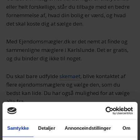
eller helt forskellige, står du tilbage med en bedre
fornemmelse af, hvad din bolig er værd, og hvad
det skal koste dig at sælge den.
Med Ejendomsmægler.dk er det nemt at finde og
sammenligne mæglere i Karlslunde. Det er gratis,
og du binder dig ikke til noget.
Du skal bare udfylde
skemaet
, blive kontaktet af
flere ejendomsmæglere og vælge den, som du
bedst kan lide. Du har også mulighed for at vælge
alle fra.
Sammenlign mæglere nu
Samtykke
Detaljer
Annonceindstillinger
Om