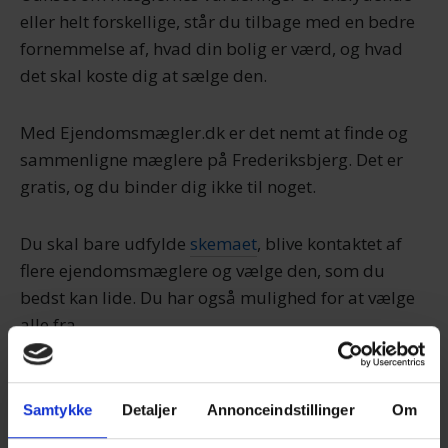
eller helt forskellige, står du tilbage med en bedre
fornemmelse af, hvad din bolig er værd, og hvad
det skal koste dig at sælge den.
Med Ejendomsmægler.dk er det nemt at finde og
sammenligne mæglere på Frederiksbjerg. Det er
gratis, og du binder dig ikke til noget.
Du skal bare udfylde
skemaet
, blive kontaktet af
flere ejendomsmæglere og vælge den, som du
bedst kan lide. Du har også mulighed for at vælge
alle fra.
Sammenlign mæglere nu
Samtykke
Detaljer
Annonceindstillinger
Om