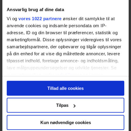
Om Ejendomsmægler.dk
Ansvarlig brug af dine data
Vi og
vores 1022 partnere
ønsker dit samtykke til at
Ejendomsmægler.dk er en gratis tilbuds- og
anvende cookies og indsamle persondata om IP-
sammenligningstjeneste til dig, der leder efter en
adresse, ID og din browser til præferencer, statistik og
kompetent ejendomsmægler med erfaring inden
marketingformål. Disse oplysninger videregives til vores
for at sælge din type bolig.
samarbejdspartnere, der opbevarer og tilgår oplysninger
på din enhed for at vise dig målrettede annoncer, levere
Vores dygtige samarbejdspartnere kan hjælpe dig
tilpasset indhold, foretage annonce- og indholdsmåling,
lave målgruppeundersøgelser og udvikle tjenester. Se
med alt fra salg af helårsbolig, sommerhus,
mere information under
indstillinger
og i vores
landbrug og grunde. Tjenesten er helt
persondatapolitik. Du kan altid trække dit samtykke
uforpligtende og sikrer, at du får gode salgstilbud
Tillad alle cookies
tilbage eller ændre indstillinger fra vores
og realistiske salgsvurderinger uden selv at skulle
"Cookiedeklaration", eller ved at trykke på "Privacy
bruge lang tid på at lede.
trigger" ikonet.
Tilpas
Ejendomsmægler.dk er udviklet og drevet af den
Hvis du tillader det, vil vi også gerne:
Kun nødvendige cookies
norske IT-virksomhed Nettbureau AS, som er en af
Indsamle præcise oplysninger om din placering,