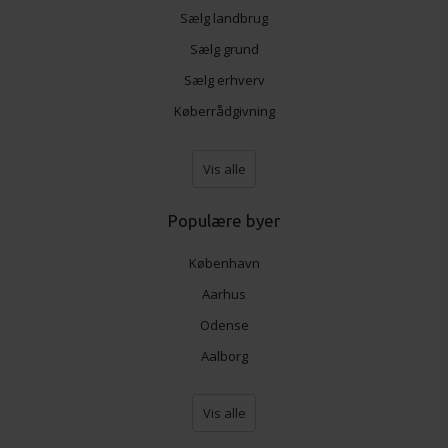
Sælg landbrug
Skandinaviens førende specialister i at drive online
sammenlignings- og tilbudstjenester, der gør livet
Sælg grund
lidt lettere for dig som forbruger.
Læs mere om os
.
Sælg erhverv
Køberrådgivning
Vis alle
Populære byer
København
Aarhus
Odense
Aalborg
Vis alle