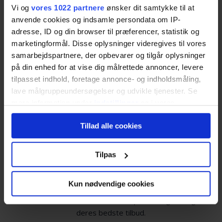
Vi og
vores 1022 partnere
ønsker dit samtykke til at
anvende cookies og indsamle persondata om IP-
adresse, ID og din browser til præferencer, statistik og
marketingformål. Disse oplysninger videregives til vores
Spar tid
samarbejdspartnere, der opbevarer og tilgår oplysninger
på din enhed for at vise dig målrettede annoncer, levere
Spild ikke tiden med at indhente tilbud. Lad
tilpasset indhold, foretage annonce- og indholdsmåling,
professionelle og lokalkendte ejendomsmæglere
lave målgruppeundersøgelser og udvikle tjenester. Se
kontakte dig med gode tilbud.
mere information under
indstillinger
og i vores
persondatapolitik. Du kan altid trække dit samtykke
Tillad alle cookies
tilbage eller ændre indstillinger fra vores
"Cookiedeklaration", eller ved at trykke på "Privacy
trigger" ikonet.
Tilpas
Spar penge
Hvis du tillader det, vil vi også gerne:
Kun nødvendige cookies
Ejendomsmæglerne ved, at de konkurrerer om dig
Indsamle præcise oplysninger om din placering,
som kunde. Du kan være sikker på, at de giver dig
der kan være nøjagtig inden for få meter
deres bedste tilbud.
Identificere din enhed baseret på en scanning af