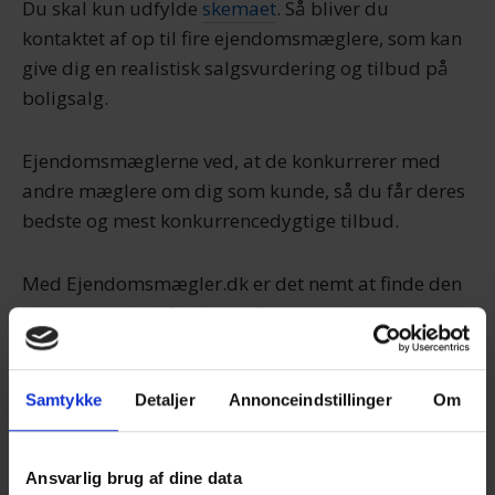
Du skal kun udfylde
skemaet
. Så bliver du
kontaktet af op til fire ejendomsmæglere, som kan
give dig en realistisk salgsvurdering og tilbud på
boligsalg.
Ejendomsmæglerne ved, at de konkurrerer med
andre mæglere om dig som kunde, så du får deres
bedste og mest konkurrencedygtige tilbud.
Med Ejendomsmægler.dk er det nemt at finde den
rigtige mægler i Skalborg. Det er gratis, og du
binder dig ikke til noget. Du bestemmer helt selv,
om du takker ja til et tilbud eller ej.
Samtykke
Detaljer
Annonceindstillinger
Om
Få salgstilbud nu
Ansvarlig brug af dine data