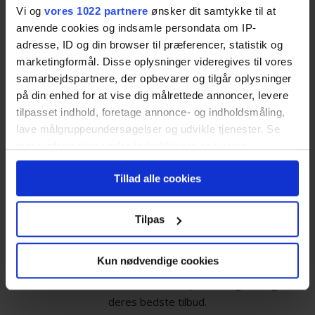
Vi og
vores 1022 partnere
ønsker dit samtykke til at
anvende cookies og indsamle persondata om IP-
adresse, ID og din browser til præferencer, statistik og
marketingformål. Disse oplysninger videregives til vores
Spar tid
samarbejdspartnere, der opbevarer og tilgår oplysninger
på din enhed for at vise dig målrettede annoncer, levere
Spild ikke tiden med at indhente tilbud. Lad
tilpasset indhold, foretage annonce- og indholdsmåling,
professionelle og lokalkendte ejendomsmæglere
lave målgruppeundersøgelser og udvikle tjenester. Se
kontakte dig med gode tilbud.
mere information under
indstillinger
og i vores
persondatapolitik. Du kan altid trække dit samtykke
Tillad alle cookies
tilbage eller ændre indstillinger fra vores
"Cookiedeklaration", eller ved at trykke på "Privacy
trigger" ikonet.
Tilpas
Spar penge
Hvis du tillader det, vil vi også gerne:
Kun nødvendige cookies
Ejendomsmæglerne ved, at de konkurrerer om dig
Indsamle præcise oplysninger om din placering,
som kunde. Du kan være sikker på, at de giver dig
der kan være nøjagtig inden for få meter
deres bedste tilbud.
Identificere din enhed baseret på en scanning af