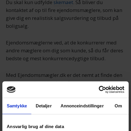
Du skal kun udfylde
skemaet
. Så bliver du
kontaktet af op til fire ejendomsmæglere, som kan
give dig en realistisk salgsvurdering og tilbud på
boligsalg.
Ejendomsmæglerne ved, at de konkurrerer med
andre mæglere om dig som kunde, så du får deres
bedste og mest konkurrencedygtige tilbud.
Med Ejendomsmægler.dk er det nemt at finde den
rigtige mægler i Hirtshals. Det er gratis, og du
binder dig ikke til noget. Du bestemmer helt selv,
om du takker ja til et tilbud eller ej.
Samtykke
Detaljer
Annonceindstillinger
Om
Få salgstilbud nu
Ansvarlig brug af dine data