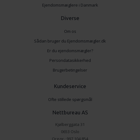
Ejendomsmæglere i Danmark
Diverse
Om os
Sådan bruger du Ejendomsmægler.dk
Er du ejendomsmægler?
Persondatasikkerhed
Brugerbetingelser
Kundeservice
Ofte stillede spørgsmål
Nettbureau AS
Kjølberggata 31
0653 Oslo
Org.nr.: 997 104 854