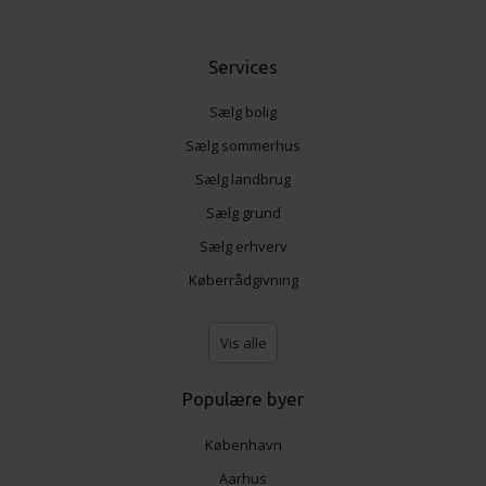
de har indsamlet fra din brug af deres tjenester.
Services
Sælg bolig
Sælg sommerhus
Sælg landbrug
Sælg grund
Sælg erhverv
Køberrådgivning
Vis alle
Populære byer
København
Aarhus