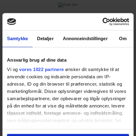
Faaborg.
Du skal kun udfylde
skemaet
. Så bliver du
Spar tid
kontaktet af op til fire ejendomsmæglere, som kan
give dig en realistisk salgsvurdering og tilbud på
Samtykke
Detaljer
Annonceindstillinger
Om
Spild ikke tiden med at indhente tilbud. Lad
boligsalg.
professionelle og lokalkendte ejendomsmæglere
kontakte dig med gode tilbud.
Ansvarlig brug af dine data
Ejendomsmæglerne ved, at de konkurrerer med
andre mæglere om dig som kunde, så du får deres
Vi og
vores 1022 partnere
ønsker dit samtykke til at
anvende cookies og indsamle persondata om IP-
bedste og mest konkurrencedygtige tilbud.
adresse, ID og din browser til præferencer, statistik og
marketingformål. Disse oplysninger videregives til vores
Spar penge
Med Ejendomsmægler.dk er det nemt at finde den
samarbejdspartnere, der opbevarer og tilgår oplysninger
rigtige mægler i Faaborg. Det er gratis, og du
på din enhed for at vise dig målrettede annoncer, levere
Ejendomsmæglerne ved, at de konkurrerer om dig
binder dig ikke til noget. Du bestemmer helt selv,
tilpasset indhold, foretage annonce- og indholdsmåling,
som kunde. Du kan være sikker på, at de giver dig
om du takker ja til et tilbud eller ej.
lave målgruppeundersøgelser og udvikle tjenester. Se
deres bedste tilbud.
mere information under
indstillinger
og i vores
persondatapolitik. Du kan altid trække dit samtykke