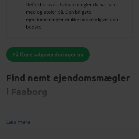
Reflektér over, hvilken mægler du har kemi
med og stoler på. Den billigste
ejendomsmægler er ikke nødvendigvis den
bedste.
Få flere salgsvurderinger nu
Find nemt ejendomsmægler
i Faaborg
Undgå at spilde tiden med selv at indhente tilbud
fra lokale ejendomsmæglere. Vi gør arbejdet for
Læs mere
dig og sørger for, at du bliver kontaktet af
mæglere, der er specialiseret i at sælge boliger i