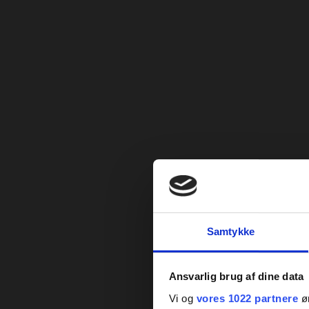
Samtykke
Ansvarlig brug af dine data
Vi og
vores 1022 partnere
øn