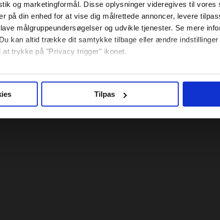
istik og marketingformål. Disse oplysninger videregives til vore
er på din enhed for at vise dig målrettede annoncer, levere tilpas
 lave målgruppeundersøgelser og udvikle tjenester. Se mere inf
Du kan altid trække dit samtykke tilbage eller ændre indstillinger
 at trykke på "Privacy trigger" ikonet.
så gerne:
sninger om din placering, der kan være nøjagtig inden for få me
ies
Tilpas
 baseret på en scanning af dens unikke karakteristika (fingerprin
ebsitet.
se vores indhold og annoncer, til at vise dig funktioner til sociale
oplysninger om din brug af vores hjemmeside med vores partnere i
ysepartnere. Vores partnere kan kombinere disse data med andr
et fra din brug af deres tjenester.