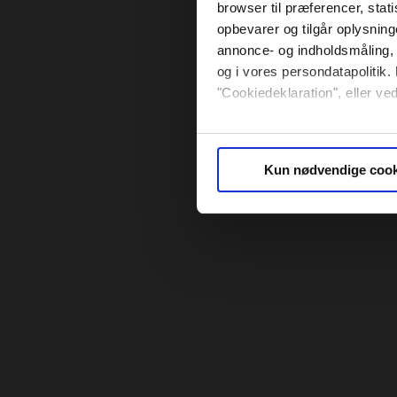
browser til præferencer, stat
opbevarer og tilgår oplysning
annonce- og indholdsmåling,
og i vores persondatapolitik. 
"Cookiedeklaration", eller ved
Hvis du tillader det, vil vi og
Indsamle præcise oply
Kun nødvendige cook
Identificere din enhed
Dine valg anvendes på hele w
Vi bruger cookies til at tilpas
vores trafik. Vi deler også 
annonceringspartnere og anal
dem, eller som de har indsaml