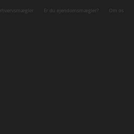
rhvervsmægler
Er du ejendomsmægler?
Om os