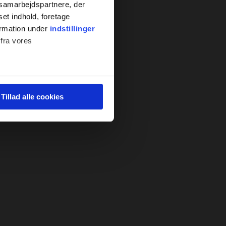
s samarbejdspartnere, der
set indhold, foretage
ormation under
indstillinger
 fra vores
ter
Tillad alle cookies
ting)
 medier og til at analysere
nden for sociale medier,
e oplysninger, du har givet