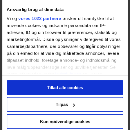
Om Ejendomsmægler.dk
Ansvarlig brug af dine data
Vi og
vores 1022 partnere
ønsker dit samtykke til at
Ejendomsmægler.dk er en gratis tilbuds- og
anvende cookies og indsamle persondata om IP-
sammenligningstjeneste til dig, der leder efter en
adresse, ID og din browser til præferencer, statistik og
kompetent ejendomsmægler med erfaring inden
marketingformål. Disse oplysninger videregives til vores
for at sælge din type bolig.
samarbejdspartnere, der opbevarer og tilgår oplysninger
på din enhed for at vise dig målrettede annoncer, levere
Vores dygtige samarbejdspartnere kan hjælpe dig
tilpasset indhold, foretage annonce- og indholdsmåling,
lave målgruppeundersøgelser og udvikle tjenester. Se
med alt fra salg af helårsbolig, sommerhus,
mere information under
indstillinger
og i vores
landbrug og grunde. Tjenesten er helt
persondatapolitik. Du kan altid trække dit samtykke
uforpligtende og sikrer, at du får gode salgstilbud
Tillad alle cookies
tilbage eller ændre indstillinger fra vores
og realistiske salgsvurderinger uden selv at skulle
"Cookiedeklaration", eller ved at trykke på "Privacy
bruge lang tid på at lede.
trigger" ikonet.
Tilpas
Ejendomsmægler.dk er udviklet og drevet af den
Hvis du tillader det, vil vi også gerne:
Kun nødvendige cookies
norske IT-virksomhed Nettbureau AS, som er en af
Indsamle præcise oplysninger om din placering,