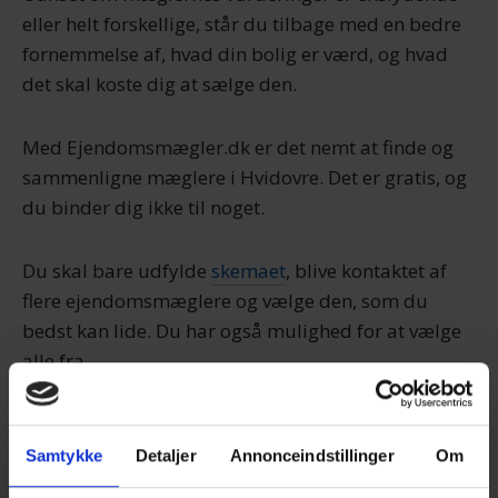
eller helt forskellige, står du tilbage med en bedre
fornemmelse af, hvad din bolig er værd, og hvad
det skal koste dig at sælge den.
Med Ejendomsmægler.dk er det nemt at finde og
sammenligne mæglere i Hvidovre. Det er gratis, og
du binder dig ikke til noget.
Du skal bare udfylde
skemaet
, blive kontaktet af
flere ejendomsmæglere og vælge den, som du
bedst kan lide. Du har også mulighed for at vælge
alle fra.
Sammenlign mæglere nu
Samtykke
Detaljer
Annonceindstillinger
Om