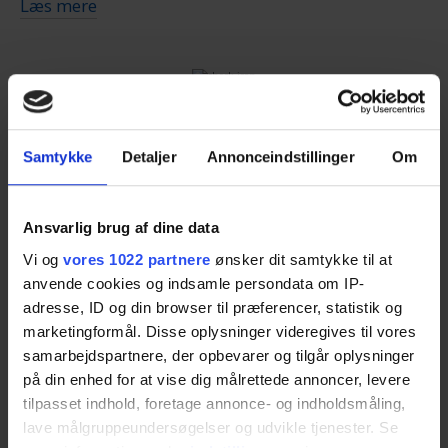
Læs mere
Du skal kun udfylde
skemaet
. Så bliver du
kontaktet af op til fire ejendomsmæglere, som kan
give dig en realistisk salgsvurdering og tilbud på
boligsalg.
Spar tid
Ejendomsmæglerne ved, at de konkurrerer med
Samtykke
Detaljer
Annonceindstillinger
Om
andre mæglere om dig som kunde, så du får deres
Spild ikke tiden med at indhente tilbud. Lad
bedste og mest konkurrencedygtige tilbud.
professionelle og lokalkendte ejendomsmæglere
Ansvarlig brug af dine data
kontakte dig med gode tilbud.
Vi og
vores 1022 partnere
ønsker dit samtykke til at
Med Ejendomsmægler.dk er det nemt at finde den
anvende cookies og indsamle persondata om IP-
rigtige mægler i Sydhavn. Det er gratis, og du
adresse, ID og din browser til præferencer, statistik og
binder dig ikke til noget. Du bestemmer helt selv,
marketingformål. Disse oplysninger videregives til vores
om du takker ja til et tilbud eller ej.
samarbejdspartnere, der opbevarer og tilgår oplysninger
Spar penge
på din enhed for at vise dig målrettede annoncer, levere
tilpasset indhold, foretage annonce- og indholdsmåling,
Få salgstilbud nu
Ejendomsmæglerne ved, at de konkurrerer om dig
lave målgruppeundersøgelser og udvikle tjenester. Se
som kunde. Du kan være sikker på, at de giver dig