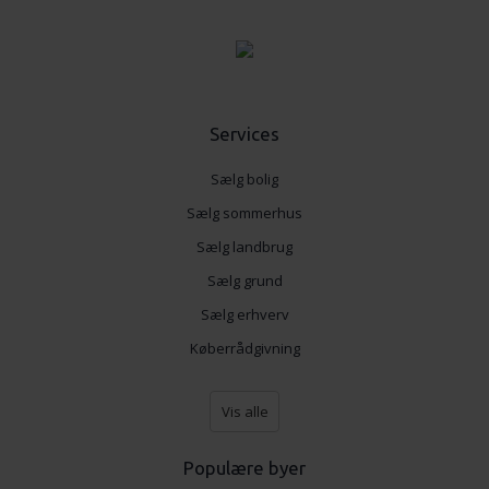
data med andre oplysninger, du har givet dem, eller som
de har indsamlet fra din brug af deres tjenester.
Services
Sælg bolig
Sælg sommerhus
Sælg landbrug
Sælg grund
Sælg erhverv
Køberrådgivning
Vis alle
Populære byer