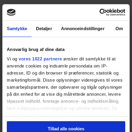
Du skal kun udfylde
skemaet
. Så bliver du
Spar tid
kontaktet af op til fire ejendomsmæglere, som kan
give dig en realistisk salgsvurdering og tilbud på
Spild ikke tiden med at indhente tilbud. Lad
boligsalg.
professionelle og lokalkendte ejendomsmæglere
Samtykke
Detaljer
Annonceindstillinger
Om
kontakte dig med gode tilbud.
Ejendomsmæglerne ved, at de konkurrerer med
Ansvarlig brug af dine data
andre mæglere om dig som kunde, så du får deres
bedste og mest konkurrencedygtige tilbud.
Vi og
vores 1022 partnere
ønsker dit samtykke til at
anvende cookies og indsamle persondata om IP-
Spar penge
adresse, ID og din browser til præferencer, statistik og
Med Ejendomsmægler.dk er det nemt at finde den
marketingformål. Disse oplysninger videregives til vores
rigtige mægler i Aabybro. Det er gratis, og du
samarbejdspartnere, der opbevarer og tilgår oplysninger
Ejendomsmæglerne ved, at de konkurrerer om dig
binder dig ikke til noget. Du bestemmer helt selv,
på din enhed for at vise dig målrettede annoncer, levere
som kunde. Du kan være sikker på, at de giver dig
om du takker ja til et tilbud eller ej.
tilpasset indhold, foretage annonce- og indholdsmåling,
deres bedste tilbud.
lave målgruppeundersøgelser og udvikle tjenester. Se
mere information under
indstillinger
og i vores
Få salgstilbud nu
persondatapolitik. Du kan altid trække dit samtykke
Tillad alle cookies
tilbage eller ændre indstillinger fra vores