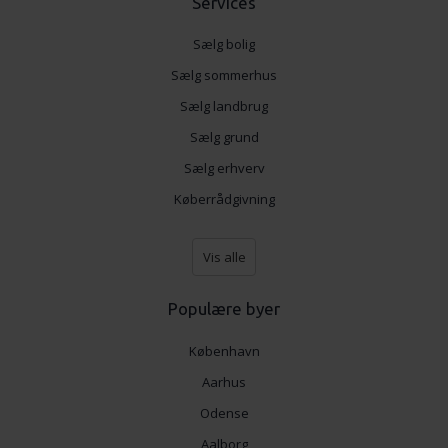
Services
Sælg bolig
Sælg sommerhus
Sælg landbrug
Sælg grund
Sælg erhverv
Køberrådgivning
Vis alle
Populære byer
København
Aarhus
Odense
Aalborg