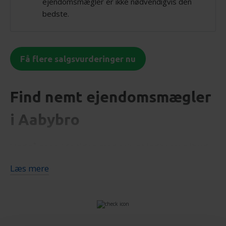
ejendomsmægler er ikke nødvendigvis den
bedste.
Få flere salgsvurderinger nu
Find nemt ejendomsmægler
i Aabybro
Undgå at spilde tiden med selv at indhente tilbud
fra Aabybros ejendomsmæglere. Vi gør arbejdet
Læs mere
for dig og sørger for, at du bliver kontaktet af
mæglere, der er specialiseret i at sælge boliger i
Aabybro.